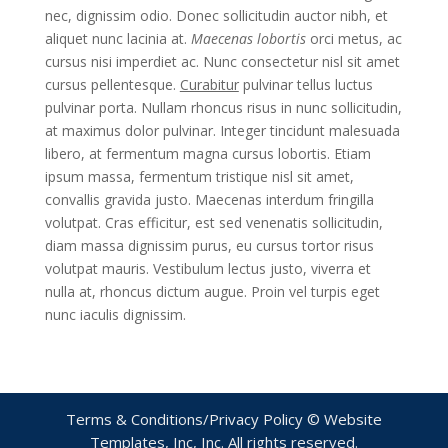
nec, dignissim odio. Donec sollicitudin auctor nibh, et
aliquet nunc lacinia at.
Maecenas lobortis
orci metus, ac
cursus nisi imperdiet ac. Nunc consectetur nisl sit amet
cursus pellentesque.
Curabitur
pulvinar tellus luctus
pulvinar porta. Nullam rhoncus risus in nunc sollicitudin,
at maximus dolor pulvinar. Integer tincidunt malesuada
libero, at fermentum magna cursus lobortis. Etiam
ipsum massa, fermentum tristique nisl sit amet,
convallis gravida justo. Maecenas interdum fringilla
volutpat. Cras efficitur, est sed venenatis sollicitudin,
diam massa dignissim purus, eu cursus tortor risus
volutpat mauris. Vestibulum lectus justo, viverra et
nulla at, rhoncus dictum augue. Proin vel turpis eget
nunc iaculis dignissim.
Terms & Conditions/Privacy Policy © Website
Templates, Inc, Inc. All rights reserved.